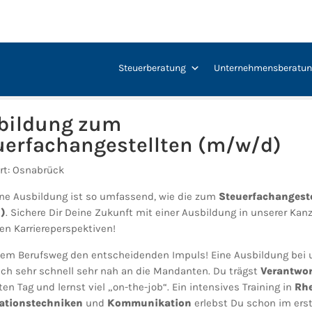
xxx
Steuerberatung
Unternehmensberatu
bildung zum
uerfachangestellten (m/w/d)
rt: Osnabrück
ne Ausbildung ist so umfassend, wie die zum
Steuerfachangeste
)
. Sichere Dir Deine Zukunft mit einer Ausbildung in unserer Kanz
en Karriereperspektiven!
nem Berufsweg den entscheidenden Impuls! Eine Ausbildung bei 
ich sehr schnell sehr nah an die Mandanten. Du trägst
Verantwo
en Tag und lernst viel „on-the-job“. Ein intensives Training in
Rhe
ationstechniken
und
Kommunikation
erlebst Du schon im ers