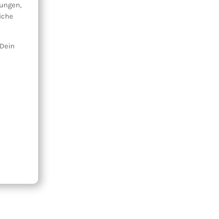
ungen,
iche
 Dein