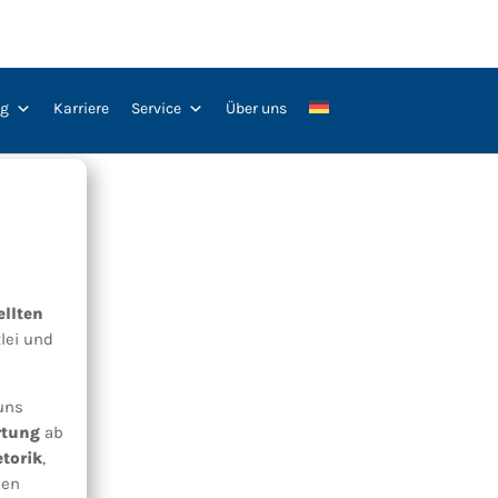
ng
Karriere
Service
Über uns
llten
lei und
uns
rtung
ab
torik
,
ten