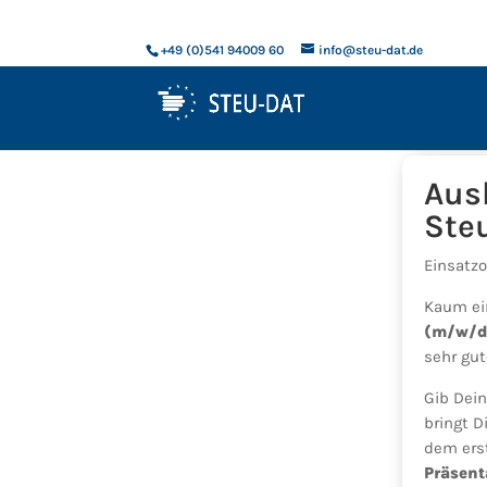
+49 (0)541 94009 60
info@steu-dat.de
Aus
Ste
Einsatzo
Kaum ei
(m/w/d
sehr gut
Gib Dei
bringt D
dem erst
Präsent