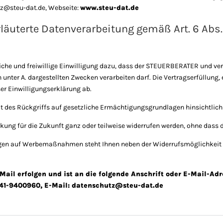
tz@steu-dat.de, Webseite:
www.steu-dat.de
rläuterte Datenverarbeitung gemäß Art. 6 Abs. 1 
liche und freiwillige Einwilligung dazu, dass der STEUERBERATER und 
nter A. dargestellten Zwecken verarbeiten darf. Die Vertragserfüllung, 
ser Einwilligungserklärung ab.
it des Rückgriffs auf gesetzliche Ermächtigungsgrundlagen hinsichtlich
kung für die Zukunft ganz oder teilweise widerrufen werden, ohne dass d
zogen auf Werbemaßnahmen steht Ihnen neben der Widerrufsmöglichkeit
-Mail erfolgen und ist an die folgende Anschrift oder E-Mail-A
541-9400960, E-Mail:
datenschutz@steu-dat.de